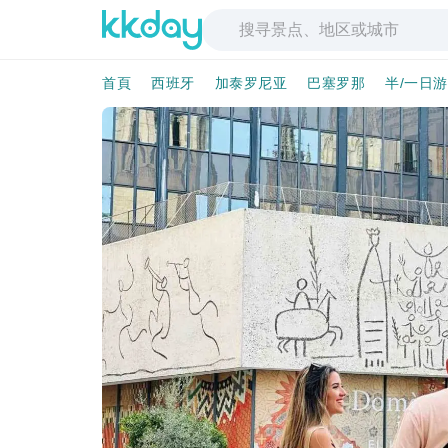
首頁
西班牙
加泰罗尼亚
巴塞罗那
半/一日游