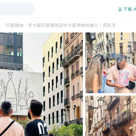
下载 A
巴塞隆纳：毕卡索巴塞隆纳及毕卡索博物馆健行｜西班牙