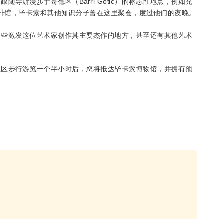
导游漫步于哥德区（Barri Gòtic）的标志性地点，例如充
ts）咖啡馆，毕卡索和其他知识分子曾在这里聚会，度过他们的夜晚。
一些激发这位艺术家创作其主要杰作的地方，甚至还有其他艺术
区步行游览一个半小时​​后，您将抵达毕卡索博物馆，并拥有预