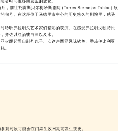
宫随著时间推移而发生的变化。
雷斯贝尔梅哈斯剧院 (Torres Bermejas Tablao) 欣
满的句号。在这座位于马德里市中心的历史悠久的剧院里，感受
同时聆听弗拉明戈艺术家们精彩的表演。在感受弗拉明戈独特民
肴，并佐以红酒或白酒以及水。
利亚火腿起司自制炸丸子、安达卢西亚风味鱿鱼、番茄伊比利亚
蛋糕。
的参观时段可能会在门票生效日期前发生变更。