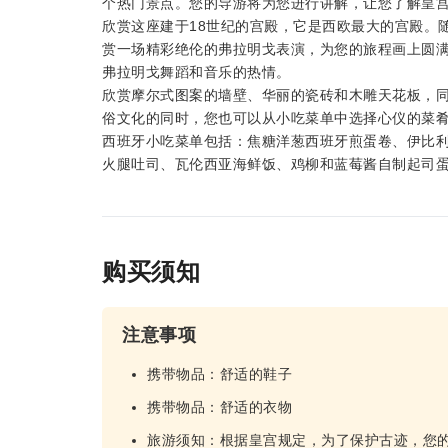
个热门景点。您的导游将为您进行讲解，让您了解皇
欣赏这座建于18世纪的宫殿，它是西欧最大的宫殿。随后，前往托
赏一场精彩绝伦的弗拉明戈表演，为您的旅程画上圆
弗拉明戈舞蹈和音乐的热情。
欣赏摩尔式图案的墙壁、华丽的瓷砖和木雕天花板，
俗文化的同时，您也可以从小吃菜单中选择心仪的菜
西班牙小吃菜单包括：焦糖洋葱西班牙煎蛋卷、伊比
火腿吐司、瓦伦西亚海鲜饭、鸡柳和蓝莓酱自制起司
购买须知
注意事项
携带物品：舒适的鞋子
携带物品：舒适的衣物
旅游须知：根据皇宫规定，为了保护古迹，您