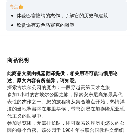
亮点
体验巴塞隆纳的杰作，了解它的历史和建筑
欣赏饰有彩色马赛克的雕塑
沿著色彩缤纷的龙之阶梯漫步而上，去拜访「el
drac」。
从卡梅尔山可以欣赏巴塞隆纳全景。
商品说明
无需排长队即可快速进入古埃尔公园，节省您的时
间
此商品文案由机器翻译提供，相关用语可能与惯用论
述、原文内容有所差异，请知悉。
探索古埃尔公园的魔力：一段穿越高第天才之旅
参加1小时的古埃尔公园之旅，探索安东尼高第最具代
表性的杰作之一。您的旅程将从集合地点开始，热情洋
溢的当地导游将在那里恭候，带您沉浸在加泰隆尼亚现
代主义的世界中。
参加导览团，无需排长队，即可探索这座历史悠久的公
园的每个角落。该公园于 1984 年被联合国教科文组织