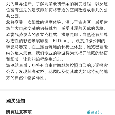
列为世界遗产。了解高第最初专案的演变过程，以及这
位富有远见的建筑师如何将普通的空间改造成非凡的公
共公园。
您将享受一次细致的深度体验。漫步于古迹区，感受建
筑与大自然交融的独特魅力，感受其浑然天成的风格。
欣赏气势恢宏的多立克柱式、拱形走廊，当然还有那尊
标志性的彩色蜥蜴雕塑「El Drac」。观赏点缀公园的
碎瓷马赛克，在主露台蜿蜒的长椅上休憩，饱览巴塞隆
纳的迷人景色。我们专业的导游将为您揭开隐藏的秘密
和细节，让您的旅程终生难忘。
游览结束后，您将有自由时间继续按照自己的步调探索
公园，发现其高架桥、花园以及使其成为如此特别的地
方的自然生物多样性。
购买须知
購買注意事項
重要資訊