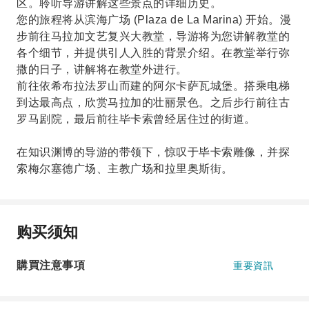
区。聆听导游讲解这些景点的详细历史。
您的旅程将从滨海广场 (Plaza de La Marina) 开始。漫
步前往马拉加文艺复兴大教堂，导游将为您讲解教堂的
各个细节，并提供引人入胜的背景介绍。在教堂举行弥
撒的日子，讲解将在教堂外进行。
前往依希布拉法罗山而建的阿尔卡萨瓦城堡。搭乘电梯
到达最高点，欣赏马拉加的壮丽景色。之后步行前往古
罗马剧院，最后前往毕卡索曾经居住过的街道。
在知识渊博的导游的带领下，惊叹于毕卡索雕像，并探
索梅尔塞德广场、主教广场和拉里奥斯街。
购买须知
購買注意事項
重要資訊