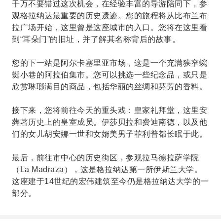
千万不要错过这次机会，在经验丰富的导游陪同下，参
观格拉纳达最重要的历史遗迹。您的旅程将从比布兰布
拉广场开始，这里曾是这座城市的入口。您将在这里看
到“耳朵门”的旧址，并了解其名称背后的故事。
您的下一站是阿尔卡塞里亚市场，这是一个充满狭窄蜿
蜒小巷的阿拉伯集市。您可以挑选一些纪念品，或只是
欣赏琳瑯满目的商品，包括华丽的丝绸和芬芳的香料。
接下来，您将前往今天的重头戏：皇家礼拜堂，这里安
葬著历史上的皇室成员。伊莎贝拉和费迪南德，以及他
们的女儿胡安娜一世和女婿美男子菲利普都长眠于此。
最后，前往市中心的历史街区，参观拉马德拉萨学院
（La Madraza），这是格拉纳达第一所伊斯兰大学。
这座建于14世纪的宏伟建筑至今仍是格拉纳达大学的一
部分。