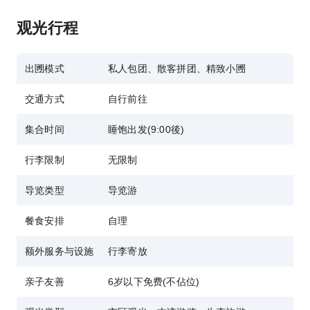
观光行程
出圑模式
私人包团、散客拼团、精致小圑
交通方式
自行前往
集合时间
睡饱出发(9:00後)
行李限制
无限制
导览类型
导览游
餐食安排
自理
额外服务与设施
行李寄放
亲子友善
6岁以下免费(不佔位)