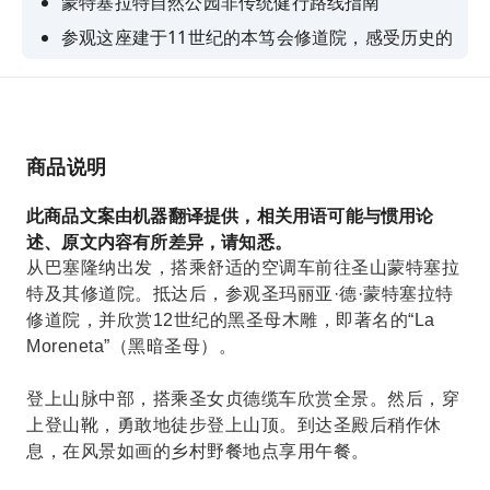
蒙特塞拉特自然公园非传统健行路线指南
参观这座建于11世纪的本笃会修道院，感受历史的
厚重。
搭乘玻璃顶缆车上山
从巴塞隆纳出发的往返交通，搭乘冷气小巴
商品说明
最多八人的小团旅游确保个人化服务
此商品文案由机器翻译提供，相关用语可能与惯用论
述、原文内容有所差异，请知悉。
从巴塞隆纳出发，搭乘舒适的空调车前往圣山蒙特塞拉
特及其修道院。抵达后，参观圣玛丽亚·德·蒙特塞拉特
修道院，并欣赏12世纪的黑圣母木雕，即著名的“La
Moreneta”（黑暗圣母）。
登上山脉中部，搭乘圣女贞德缆车欣赏全景。然后，穿
上登山靴，勇敢地徒步登上山顶。到达圣殿后稍作休
息，在风景如画的乡村野餐地点享用午餐。