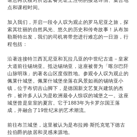
请您再次核对所选套餐凭证上注明的接送详情、集合地
点和课程时间。
加入我们，开启一段令人叹为观止的罗马尼亚之旅，探
索其壮丽的自然风光、悠久的历史和传奇故事！从布加
勒斯特出发，我们的司机将带您进行难忘的一日游，行
程包括：
沿著连接特兰西瓦尼亚和瓦拉几亚的中世纪古道－皇家
大道前往锡纳亚。抵达锡纳亚，这座被誉为「喀尔巴阡
山脉明珠」的著名山区度假胜地。参观令人叹为观止的
佩莱什城堡。佩莱什城堡坐落在风景如画的锡纳亚小
镇，位于布切吉山脚下，是德国新文艺复兴建筑的杰
作，被许多人认为是欧洲最令人惊叹的城堡之一。这座
城堡曾是皇室的夏宫。它于1883年为卡罗尔国王落
成，并融合了19世纪末的艺术潮流。
前往布兰城堡，这里被认为是布拉姆·斯托克笔下德古
拉伯爵的故居和灵感来源地。