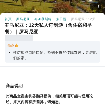
8
首頁
罗马尼亚
布加勒斯特
多日游
罗马尼亚：12天私人订制游（含住宿和早餐）｜罗马尼亚
罗马尼亚：12天私人订制游（含住宿和早
餐）｜罗马尼亚
亮点
拜访那些自给自足、坚韧不拔的传统农民，走进他
们的家。
探索多元文化：罗马尼亚人、吉卜赛人、撒克逊
人、乌克兰人和匈牙利人
游览罗马尼亚最重要的旅游景点
商品说明
另辟蹊径
深入体验欧洲最保守的农民社会。
此商品文案由机器翻译提供，相关用语可能与惯用论
述、原文内容有所差异，请知悉。