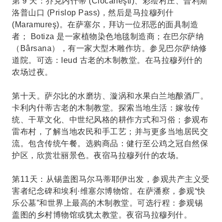
第 9 天：乔克内什蒂 (Ciocăneşti)、彩绘村庄、普利斯
洛普山口 (Prislop Pass)，然后是马拉穆列什
(Maramureş)。在萨塞尔，拜访一位邪恶的面具制造
者； Botiza 是一家植物染色地毯制造商；在巴尔萨纳
（Bârsana），有一家大型木雕作坊。参见巴尔萨纳修
道院。可选：Ieud 古老的木制教堂。在马拉穆列什的
农场过夜。
第十天。萨尔比的水磨坊、漩涡和水果白兰地酿酒厂。
卡利内什蒂古老的木制教堂。探索当地生活：嫁妆传
统、干草文化、中世纪风格的耕作方式和习俗；参观布
雷布村，了解当地农民和手工艺；并与更多当地居民交
流。包含传统午餐。选购商品：健行至公鸡之冠自然保
护区，欣赏壮丽景色。夜宿马拉穆列什的农场。
第11天：从锡盖图马尔马蒂耶伊出发，参观共产主义受
害者纪念碑和埃利·维塞尔博物馆。在萨潘察，参观“快
乐公墓”和世界上最高的木制教堂。可选行程：参观锡
盖图的乡村博物馆或犹太教堂。夜宿马拉穆列什。