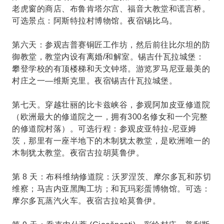
老虎窗的商店、布鲁肯塔尔宫、福音大教堂和谎言桥。
可选景点：阿斯特拉村博物馆。夜宿锡比乌。
第六天：参观吉普赛铜匠工作坊，然后前往比尔坦的防
御教堂，教堂内设有离婚/和解室。锡吉什瓦拉城堡：
攀登学校的有顶楼梯和天文钟塔。游览罗马尼亚最美的
村庄之一—维斯克里。夜宿锡吉什瓦拉城堡。
第七天。穿越壮丽的比卡兹峡谷，参观阿加皮亚修道院
（欧洲最大的修道院之一，拥有300名修女和一个完整
的修道院村落）。可选行程：参观皮亚特拉-尼亚姆
茨，那里有一座半地下的木制犹太教堂，是欧洲唯一的
木制犹太教堂。夜宿古拉胡莫鲁伊。
第 8 天：布科维纳修道院：沃罗涅茨、摩尔多瓦和苏切
维察；马吉内亚黑陶工坊；和瓦玛彩蛋博物馆。可选：
摩尔多瓦蒸汽火车。夜宿古拉哈莫鲁伊。