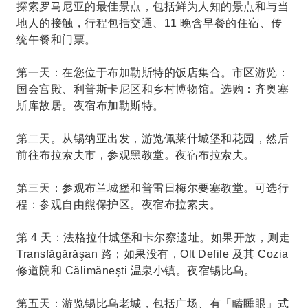
探索罗马尼亚的最佳景点，包括鲜为人知的景点和与当
地人的接触，行程包括交通、11 晚含早餐的住宿、传
统午餐和门票。
第一天：在您位于布加勒斯特的饭店集合。市区游览：
国会宫殿、利普斯卡尼区和乡村博物馆。选购：齐奥塞
斯库故居。夜宿布加勒斯特。
第二天。从锡纳亚出发，游览佩莱什城堡和花园，然后
前往布拉索夫市，参观黑教堂。夜宿布拉索夫。
第三天：参观布兰城堡和普雷日梅尔要塞教堂。可选行
程：参观自由熊保护区。夜宿布拉索夫。
第 4 天：法格拉什城堡和卡尔察遗址。如果开放，则走
Transfăgărăşan 路；如果没有，Olt Defile 及其 Cozia
修道院和 Călimăneşti 温泉小镇。夜宿锡比乌。
第五天：游览锡比乌老城，包括广场、有「瞌睡眼」式