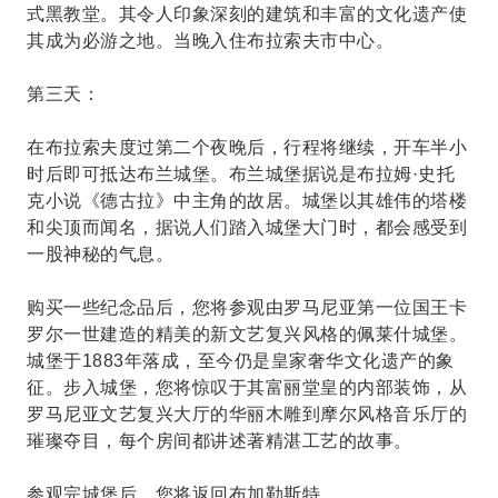
式黑教堂。其令人印象深刻的建筑和丰富的文化遗产使
其成为必游之地。当晚入住布拉索夫市中心。
第三天：
在布拉索夫度过第二个夜晚后，行程将继续，开车半小
时后即可抵达布兰城堡。布兰城堡据说是布拉姆·史托
克小说《德古拉》中主角的故居。城堡以其雄伟的塔楼
和尖顶而闻名，据说人们踏入城堡大门时，都会感受到
一股神秘的气息。
购买一些纪念品后，您将参观由罗马尼亚第一位国王卡
罗尔一世建造的精美的新文艺复兴风格的佩莱什城堡。
城堡于1883年落成，至今仍是皇家奢华文化遗产的象
征。步入城堡，您将惊叹于其富丽堂皇的内部装饰，从
罗马尼亚文艺复兴大厅的华丽木雕到摩尔风格音乐厅的
璀璨夺目，每个房间都讲述著精湛工艺的故事。
参观完城堡后，您将返回布加勒斯特。