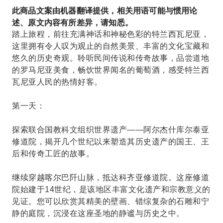
此商品文案由机器翻译提供，相关用语可能与惯用论
述、原文内容有所差异，请知悉。
踏上旅程，前往充满神话和神秘色彩的特兰西瓦尼亚，
这里拥有令人叹为观止的自然美景、丰富的文化宝藏和
悠久的历史奇观。聆听民间传说和传奇故事，品尝道地
的罗马尼亚美食，畅饮世界闻名的葡萄酒，感受特兰西
瓦尼亚人民的热情好客。
第一天：
探索联合国教科文组织世界遗产——阿尔杰什库尔泰亚
修道院，揭开几个世纪以来塑造其历史遗产的国王、王
后和传奇工匠的故事。
继续穿越喀尔巴阡山脉，抵达科齐亚修道院。这座修道
院始建于14世纪，是该地区丰富文化遗产和宗教意义的
见证。您可以欣赏其精美的壁画、错综复杂的石雕和宁
静的庭院，沉浸在这座圣地的静谧与历史之中。