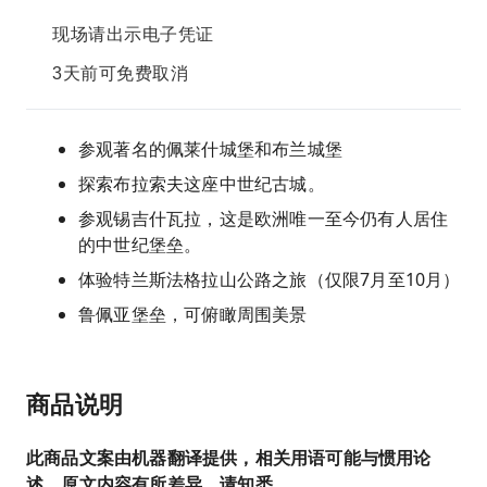
现场请出示电子凭证
3天前可免费取消
参观著名的佩莱什城堡和布兰城堡
探索布拉索夫这座中世纪古城。
参观锡吉什瓦拉，这是欧洲唯一至今仍有人居住
的中世纪堡垒。
体验特兰斯法格拉山公路之旅（仅限7月至10月）
鲁佩亚堡垒，可俯瞰周围美景
商品说明
此商品文案由机器翻译提供，相关用语可能与惯用论
述、原文内容有所差异，请知悉。