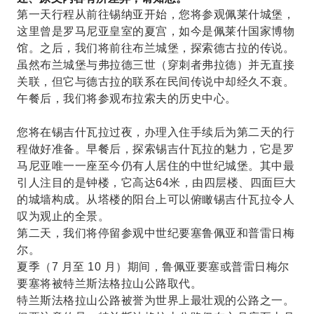
第一天行程从前往锡纳亚开始，您将参观佩莱什城堡，
这里曾是罗马尼亚皇室的夏宫，如今是佩莱什国家博物
馆。之后，我们将前往布兰城堡，探索德古拉的传说。
虽然布兰城堡与弗拉德三世（穿刺者弗拉德）并无直接
关联，但它与德古拉的联系在民间传说中却经久不衰。
午餐后，我们将参观布拉索夫的历史中心。
您将在锡吉什瓦拉过夜，办理入住手续后为第二天的行
程做好准备。早餐后，探索锡吉什瓦拉的魅力，它是罗
马尼亚唯一一座至今仍有人居住的中世纪城堡。其中最
引人注目的是钟楼，它高达64米，由四层楼、四面巨大
的城墙构成。从塔楼的阳台上可以俯瞰锡吉什瓦拉令人
叹为观止的全景。
第二天，我们将停留参观中世纪要塞鲁佩亚和普雷日梅
尔。
夏季（7 月至 10 月）期间，鲁佩亚要塞或普雷日梅尔
要塞将被特兰斯法格拉山公路取代。
特兰斯法格拉山公路被誉为世界上最壮观的公路之一。