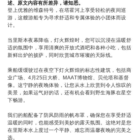
述、原文内容有所差异，请知悉。
登上优雅的维森特号，在塔霍河上享受轻松的夜间巡
游，这艘游船专为寻求舒适和专属体验的小团体而设
计。
当里斯本夜幕降临，灯火辉煌时，您可以沉浸在温暖舒
适的氛围中，享用清爽的开放式酒吧和各种小吃，包括
新鲜出炉的披萨，同时欣赏城市璀璨的天际线。
乘船缓缓驶过在夜空下灯火辉煌的标志性建筑，包括商
业广场、4月25日大桥、MAAT博物馆、贝伦塔和基督
像。这宁静的夜晚体验，让您从水上欣赏到令人惊叹的
美景，如果运气好的话，还有机会看到野生海豚在星空
下畅游。
我们的船配备了防风防雨的帆布罩，确保您在享受舒适
温暖的同时，也能感受到美妙的露天氛围。这绝对是您
在里斯本水上度过一个平静、难忘而温馨夜晚的完美之
选。