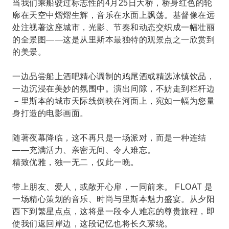
当我们乘船驶过标志性的4月25日大桥，桥身红色的轮
廓在天空中熠熠生辉，音乐在水面上飘荡。基督像在远
处注视著这座城市，光影、节奏和动态交织成一幅壮丽
的全景图——这是从里斯本最独特的观景点之一欣赏到
的美景。
一边品尝船上酒吧精心调制的鸡尾酒或精选冰镇饮品，
一边沉浸在美妙的氛围中。演出间隙，不妨走到栏杆边
－里斯本的城市天际线倒映在河面上，宛如一幅为您量
身打造的电影画面。
随著夜幕降临，这不再只是一场派对，而是一种连结
——充满活力、亲密无间、令人难忘。
精致优雅，独一无二，仅此一晚。
带上朋友、爱人，或敞开心扉，一同前来。 FLOAT 是
一场精心策划的音乐、时尚与里斯本魅力盛宴。从夕阳
西下到繁星点点，这将是一段令人难忘的尊贵旅程，即
使我们返回岸边，这段记忆也将长久萦绕。