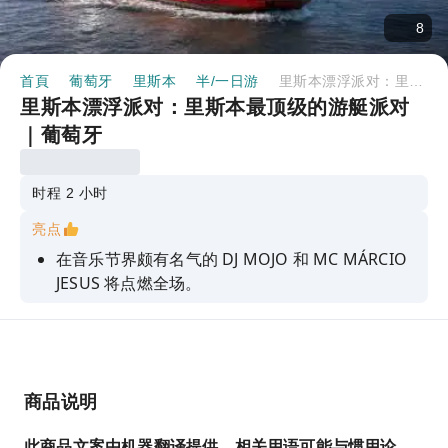
8
首頁
葡萄牙
里斯本
半/一日游
里斯本漂浮派对：里斯本最顶级的游艇派对｜葡萄牙
里斯本漂浮派对：里斯本最顶级的游艇派对
｜葡萄牙
时程 2 小时
亮点
在音乐节界颇有名气的 DJ MOJO 和 MC MÁRCIO
JESUS 将点燃全场。
免费赠送一杯烈酒和一杯招牌鸡尾酒。
独家神秘惊喜，包括一份小小的感谢礼物。
拥有绝美景色的专属派对场地。
商品说明
包含参加派对的资格。
此商品文案由机器翻译提供，相关用语可能与惯用论