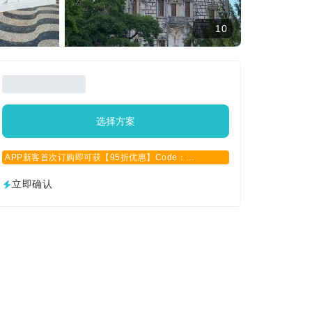
10
选择方案
APP新客首次订购即可获【95折优惠】Code：
APPCN2025
立即确认