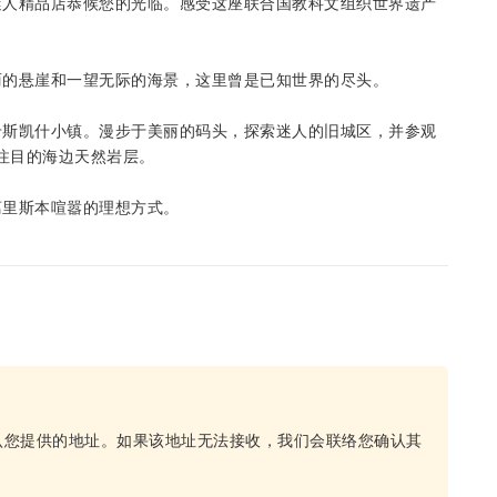
迷人精品店恭候您的光临。感受这座联合国教科文组织世界遗产
丽的悬崖和一望无际的海景，这里曾是已知世界的尽头。
卡斯凯什小镇。漫步于美丽的码头，探索迷人的旧城区，并参观
引人注目的海边天然岩层。
离里斯本喧嚣的理想方式。
认您提供的地址。如果该地址无法接收，我们会联络您确认其