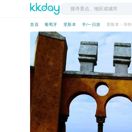
首頁
葡萄牙
里斯本
半/一日游
里斯本：辛特