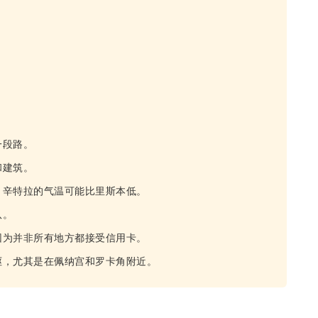
一段路。
和建筑。
；辛特拉的气温可能比里斯本低。
队。
因为并非所有地方都接受信用卡。
岖，尤其是在佩纳宫和罗卡角附近。