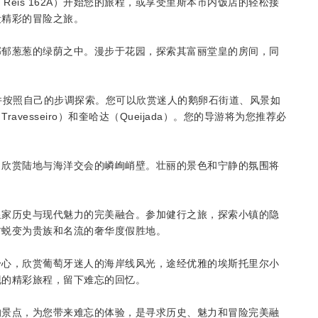
Alm. Reis 162A）开始您的旅程，或享受里斯本市内饭店的轻松接
段精彩的冒险之旅。
郁郁葱葱的绿荫之中。漫步于花园，探索其富丽堂皇的房间，同
，并按照自己的步调探索。您可以欣赏迷人的鹅卵石街道、风景如
esseiro）和奎哈达（Queijada）。您的导游将为您推荐必
，欣赏陆地与海洋交会的嶙峋峭壁。壮丽的景色和宁静的氛围将
皇家历史与现代魅力的完美融合。参加健行之旅，探索小镇的隐
村蜕变为贵族和名流的奢华度假胜地。
身心，欣赏葡萄牙迷人的海岸线风光，途经优雅的埃斯托里尔小
现的精彩旅程，留下难忘的回忆。
的景点，为您带来难忘的体验，是寻求历史、魅力和冒险完美融