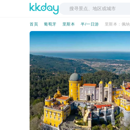
首頁
葡萄牙
里斯本
半/一日游
里斯本：佩纳