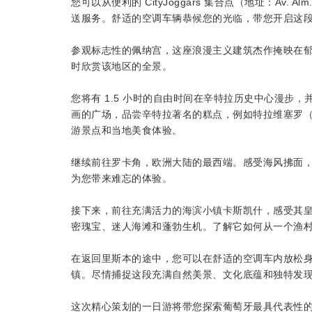
您可以从便利的 CityJoggars 集合点（地址：Av. 
送服务。舒适的空调车辆恭候您的光临，带您开启这
参观标志性的佩纳宫，这座浪漫主义建筑杰作掩映在
时欣赏该地区的全景。
您将有 1.5 小时的自由时间在辛特拉历史中心漫步
画的广场，品尝辛特拉著名的糕点，例如特拉维塞罗（Trav
游景点和当地美食体验。
继续前往罗卡角，欧洲大陆的最西端。感受海风拂面
为您带来难忘的体验。
接下来，前往充满活力的海滨小镇卡斯凯什，感受其
密瑰宝、迷人海滩和蓬勃生机。了解它如何从一个渔
在返回里斯本的途中，您可以在舒适的空调车内放松
镇。尽情捕捉这段充满自然美景、文化底蕴和独特发
这次精心策划的一日游将带您探索葡萄牙最具代表性