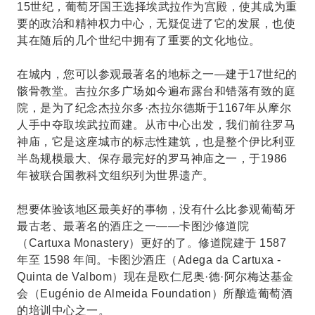
15世纪，葡萄牙国王选择埃武拉作为宫殿，使其成为重
要的政治和精神权力中心，无疑促进了它的发展，也使
其在随后的几个世纪中拥有了重要的文化地位。
在城内，您可以参观最著名的地标之一—建于17世纪的
骸骨教堂。吉拉尔多广场如今遍布露台和错落有致的庭
院，是为了纪念杰拉尔多·杰拉尔德斯于1167年从摩尔
人手中夺取埃武拉而建。从市中心出发，我们前往罗马
神庙，它是这座城市的标志性建筑，也是整个伊比利亚
半岛规模最大、保存最完好的罗马神庙之一，于1986
年被联合国教科文组织列为世界遗产。
想要体验该地区最美好的事物，没有什么比参观葡萄牙
最古老、最著名的酒庄之一——卡图沙修道院
（Cartuxa Monastery）更好的了。修道院建于 1587
年至 1598 年间。卡图沙酒庄（Adega da Cartuxa -
Quinta de Valbom）现在是欧仁尼奥·德·阿尔梅达基金
会（Eugénio de Almeida Foundation）所酿造葡萄酒
的培训中心之一。