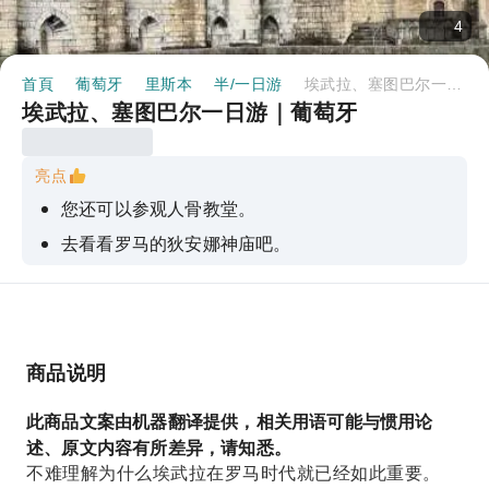
4
首頁
葡萄牙
里斯本
半/一日游
埃武拉、塞图巴尔一日游｜葡萄牙
埃武拉、塞图巴尔一日游｜葡萄牙
亮点
您还可以参观人骨教堂。
去看看罗马的狄安娜神庙吧。
您可以参观Vinicula Setubal (Bacalhoa)
驱车游览阿拉比达山脉的壮丽景色。
商品说明
此商品文案由机器翻译提供，相关用语可能与惯用论
述、原文内容有所差异，请知悉。
不难理解为什么埃武拉在罗马时代就已经如此重要。