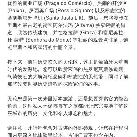
优雅的商业广场 (Praça do Comércio)、热闹的拜沙区
(Baixa)、罗西奥广场 (Rossio Square) 以及标志性的
圣胡斯塔升降机 (Santa Justa Lift)。随后，您将漫步在
里斯本最古老的街区阿尔法玛 (Alfama) 狭窄蜿蜒的街
道，欣赏传统建筑，并在格拉萨 (Graça) 和塞尼奥拉·
杜·蒙特 (Senhora do Monte) 等壮丽的观景点驻足，饱
览里斯本和塔霍河的壮丽全景。
接下来，前往历史悠久的贝伦区，这里是葡萄牙大航海
时代的发源地。您可以欣赏宏伟的热罗尼莫斯修道院、
气势恢宏的大航海纪念碑和标志性的贝伦塔，同时了解
那些改变世界历史进程的探险家们的故事。
无论您是第一次来里斯本旅游，还是想要探索它的隐密
角落，这种私人环保嘟嘟车之旅都能让您完美地了解这
座城市的历史、文化和令人难忘的魅力。
请注意：此行程包含对古迹的外部参观，让您在行程时
间内更深入地体验里斯本。古迹门票不包含在内。