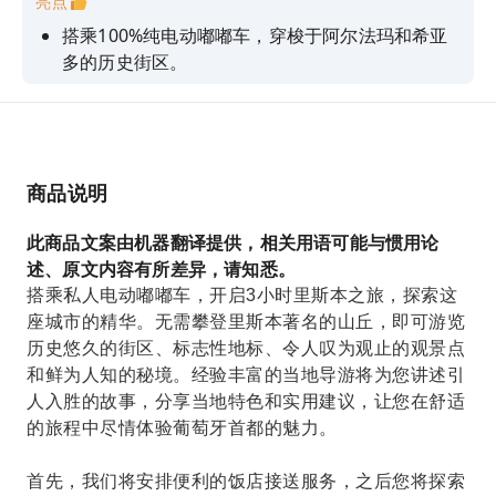
亮点
搭乘100%纯电动嘟嘟车，穿梭于阿尔法玛和希亚
多的历史街区。
从 Senhora do Monte 和 Graça 观景点欣赏城市
全景
探索贝伦的不朽遗产，包括标志性的贝伦塔
商品说明
享受里斯本市中心饭店私人接送的便利
聘请一位经验丰富的当地司机，让您免受里斯本陡
此商品文案由机器翻译提供，相关用语可能与惯用论
峭山路的困扰。
述、原文内容有所差异，请知悉。
搭乘私人电动嘟嘟车，开启3小时里斯本之旅，探索这
座城市的精华。无需攀登里斯本著名的山丘，即可游览
历史悠久的街区、标志性地标、令人叹为观止的观景点
和鲜为人知的秘境。经验丰富的当地导游将为您讲述引
人入胜的故事，分享当地特色和实用建议，让您在舒适
的旅程中尽情体验葡萄牙首都的魅力。
首先，我们将安排便利的饭店接送服务，之后您将探索