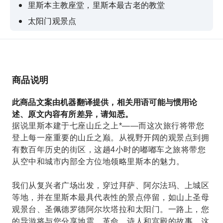
里斯本主教座堂，里斯本最古老的教堂
太阳门观景点
埃斯特雷拉大教堂靠近埃斯特雷拉美丽的花园
Jardim da Estrela 里斯本最具代表性的花园
商品说明
此商品文案由机器翻译提供，相关用语可能与惯用论
述、原文内容有所差异，请知悉。
据说里斯本建于七座山丘之上*——而这次旅行将带您
登上每一座重要的山丘之巅。从视野开阔的观景点到拥
有数百年历史的街区，这趟4小时的嘟嘟车之旅将带您
从空中和城市内部全方位地领略里斯本的魅力。
我们从复兴者广场出发，穿过拜萨、阿尔法玛、上城区
等地，并在里斯本最具代表性的景点停留，如山上圣母
观景台、圣佩德罗德阿尔坎塔拉和太阳门。一路上，您
的导游将与您分享地震、革命、诗人和宫殿的故事，这