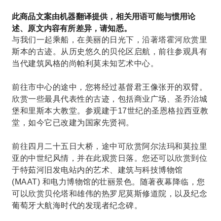
此商品文案由机器翻译提供，相关用语可能与惯用论
述、原文内容有所差异，请知悉。
与我们一起乘船，在美丽的日光下，沿著塔霍河欣赏里
斯本的古迹。从历史悠久的贝伦区启航，前往参观具有
当代建筑风格的尚帕利莫未知艺术中心。
前往市中心的途中，您将经过基督君王像张开的双臂。
欣赏一些最具代表性的古迹，包括商业广场、圣乔治城
堡和里斯本大教堂。参观建于17世纪的圣恩格拉西亚教
堂，如今它已改建为国家先贤祠。
前往四月二十五日大桥，途中可欣赏阿尔法玛和莫拉里
亚的中世纪风情，并在此观赏日落。您还可以欣赏到位
于特茹河旧发电站内的艺术、建筑与科技博物馆
(MAAT) 和电力博物馆的壮丽景色。随著夜幕降临，您
可以欣赏贝伦塔和雄伟的热罗尼莫斯修道院，以及纪念
葡萄牙大航海时代的发现者纪念碑。