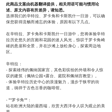
参观迷人的佩纳国家宫，它被联合国教科文组织列
此商品文案由机器翻译提供，相关用语可能与惯用论
为世界遗产，
述、原文内容有所差异，请知悉。
选择我们的辛特拉、罗卡角和卡斯凯什一日游，可以确
保您获得流畅而难忘的体验，原因有以下几点。
在辛特拉、罗卡角和卡斯凯什一日游中，您将体验辛特
拉历史悠久的宫殿和花园的迷人风光，惊叹于罗卡角崎
岖的悬崖和全景，并在沙滩上放松身心，探索周边地
区。
辛特拉：
- 探索雄伟的佩纳国家宫，其色彩缤纷的外墙和令人惊
叹的建筑（佩纳公园+露台、庭院和佩纳宫教堂）。
- 体验辛特拉历史中心的浪漫魅力，漫步于狭窄的街
道，徜徉于古色古香的咖啡馆。
- **罗卡角**：
站在欧洲大陆的最西端，欣赏大西洋令人叹为观止的美
景。