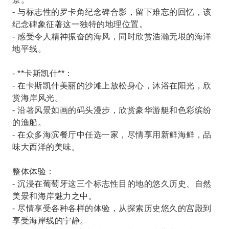
- 与标志性的罗卡角纪念碑合影，留下难忘的回忆，该
纪念碑象征著这一独特的地理位置。
- 感受令人精神振奋的海风，同时欣赏浩瀚无垠的海洋
地平线。
- **卡斯凯什**：
- 在卡斯凯什美丽的沙滩上放松身心，沐浴在阳光，欣
赏海岸风光。
- 沿著风景如画的码头漫步，欣赏豪华游艇和色彩缤纷
的渔船。
- 在众多海滨餐厅中任选一家，尽情享用新鲜海鲜，品
味大西洋的美味。
整体体验：
- 沉浸在葡萄牙这三个标志性目的地的悠久历史、自然
美景和海岸魅力之中。
- 尽情享受各种各样的体验，从探索历史悠久的宫殿到
享受海岸线的宁静。