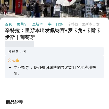
26
首頁
葡萄牙
里斯本
半/一日游
辛特拉：里斯本出发佩纳宫+罗卡角+卡斯卡伊斯｜葡萄牙
辛特拉：里斯本出发佩纳宫+罗卡角+卡斯卡
伊斯｜葡萄牙
时程 9 小时
亮点
专业指导：我们知识渊博的导游对目的地充满热
情。
便捷的交通：放松身心，享受无压力的旅程
全面行程安排：确保您不会错过任何必游景点
难忘时刻：我们的旅行团承诺为您留下终生难忘的
商品说明
回忆。