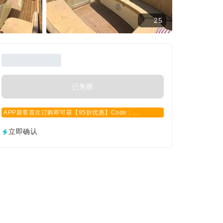
25
已售罄
APP新客首次订购即可获【95折优惠】Code：
APPCN2025
立即确认