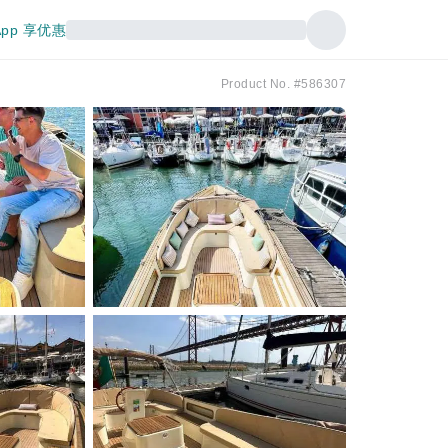
pp 享优惠
Product No. #586307