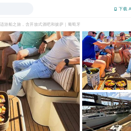
下载 A
适游船之旅，含开放式酒吧和披萨｜葡萄牙