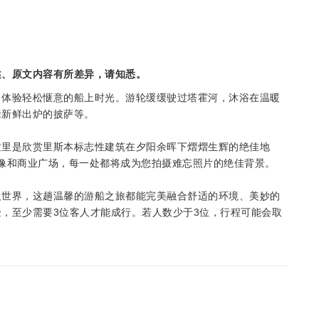
述、原文内容有所差异，请知悉。
，体验轻松惬意的船上时光。游轮缓缓驶过塔霍河，沐浴在温暖
括新鲜出炉的披萨等。
这里是欣赏里斯本标志性建筑在夕阳余晖下熠熠生辉的绝佳地
督像和商业广场，每一处都将成为您拍摄难忘照片的绝佳背景。
人世界，这趟温馨的游船之旅都能完美融合舒适的环境、美妙的
，至少需要3位客人才能成行。若人数少于3位，行程可能会取