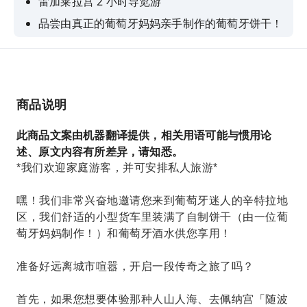
雷加莱拉宫 2 小时导览游
品尝由真正的葡萄牙妈妈亲手制作的葡萄牙饼干！
探索真正的辛特拉，骑车游览全城，包括乡村和海
岸地区。
我们有一些很棒的里斯本当地小贴士，帮助您在里
斯本度过一段美好的时光。
商品说明
试试一些令人惊喜且不太知名的葡萄牙利口酒！
此商品文案由机器翻译提供，相关用语可能与惯用论
述、原文内容有所差异，请知悉。
*我们欢迎家庭游客，并可安排私人旅游*
嘿！我们非常兴奋地邀请您来到葡萄牙迷人的辛特拉地
区，我们舒适的小型货车里装满了自制饼干（由一位葡
萄牙妈妈制作！）和葡萄牙酒水供您享用！
准备好远离城市喧嚣，开启一段传奇之旅了吗？
首先，如果您想要体验那种人山人海、去佩纳宫「随波