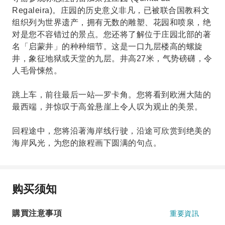
Regaleira)。庄园的历史意义非凡，已被联合国教科文
组织列为世界遗产，拥有无数的雕塑、花园和喷泉，绝
对是您不容错过的景点。您还将了解位于庄园北部的著
名「启蒙井」的种种细节。这是一口九层楼高的螺旋
井，象征地狱或天堂的九层。井高27米，气势磅礴，令
人毛骨悚然。
跳上车，前往最后一站—罗卡角。您将看到欧洲大陆的
最西端，并惊叹于高耸悬崖上令人叹为观止的美景。
回程途中，您将沿著海岸线行驶，沿途可欣赏到绝美的
海岸风光，为您的旅程画下圆满的句点。
购买须知
購買注意事項
重要資訊