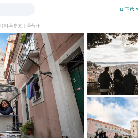
下载 A
嘟嘟车导览｜葡萄牙