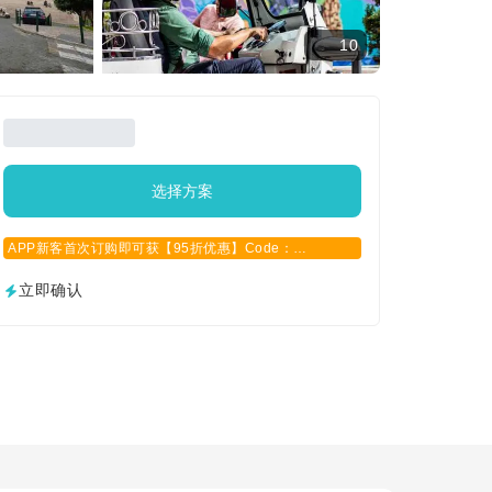
10
选择方案
APP新客首次订购即可获【95折优惠】Code：
APPCN2025
立即确认