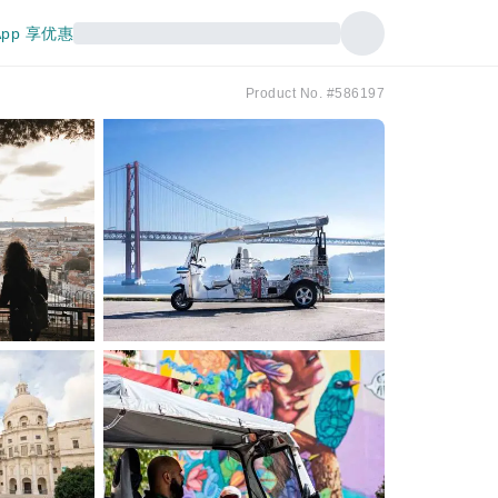
pp 享优惠
Product No. #586197