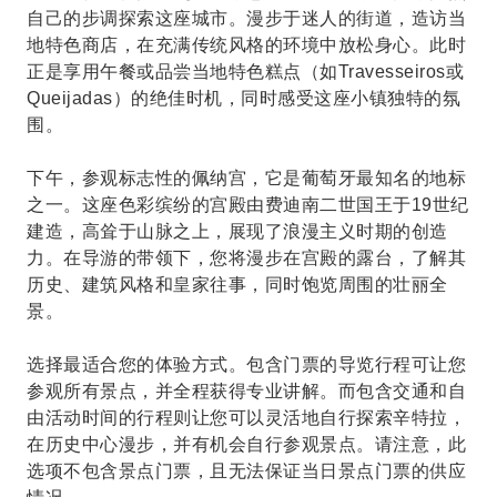
自己的步调探索这座城市。漫步于迷人的街道，造访当
地特色商店，在充满传统风格的环境中放松身心。此时
正是享用午餐或品尝当地特色糕点（如Travesseiros或
Queijadas）的绝佳时机，同时感受这座小镇独特的氛
围。
下午，参观标志性的佩纳宫，它是葡萄牙最知名的地标
之一。这座色彩缤纷的宫殿由费迪南二世国王于19世纪
建造，高耸于山脉之上，展现了浪漫主义时期的创造
力。在导游的带领下，您将漫步在宫殿的露台，了解其
历史、建筑风格和皇家往事，同时饱览周围的壮丽全
景。
选择最适合您的体验方式。包含门票的导览行程可让您
参观所有景点，并全程获得专业讲解。而包含交通和自
由活动时间的行程则让您可以灵活地自行探索辛特拉，
在历史中心漫步，并有机会自行参观景点。请注意，此
选项不包含景点门票，且无法保证当日景点门票的供应