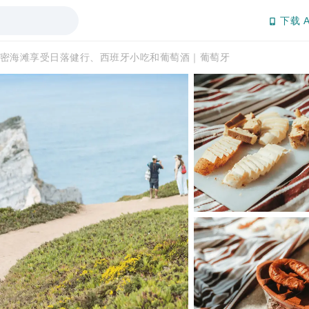
下载 A
密海滩享受日落健行、西班牙小吃和葡萄酒｜葡萄牙