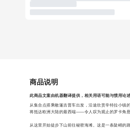
商品说明
此商品文案由机器翻译提供，相关用语可能与惯用论
从集合点搭乘敞篷吉普车出发，沿途欣赏辛特拉小镇
将抵达欧洲大陆的最西端——令人叹为观止的罗卡角
从这里开始徒步下山前往秘密海滩。这是一条陡峭的