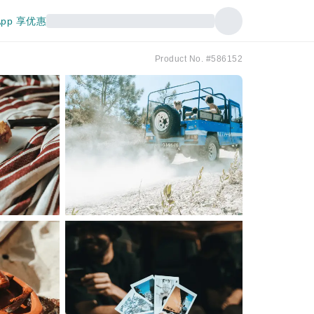
pp 享优惠
Product No. #586152