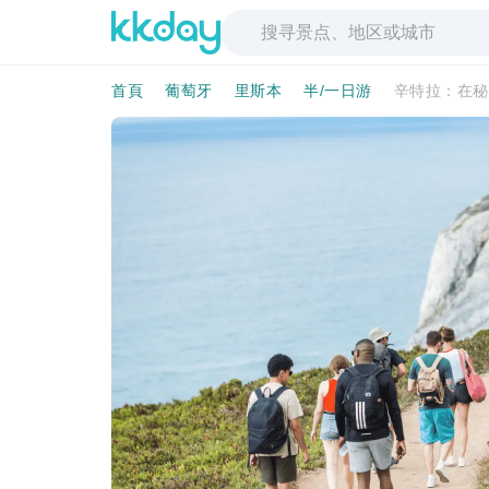
首頁
葡萄牙
里斯本
半/一日游
辛特拉：在秘