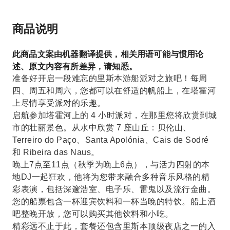
商品说明
此商品文案由机器翻译提供，相关用语可能与惯用论
述、原文内容有所差异，请知悉。
准备好开启一段难忘的里斯本游船派对之旅吧！每周
四、周五和周六，您都可以在舒适的帆船上，在塔霍河
上尽情享受派对的乐趣。
启航参加塔霍河上的 4 小时派对，在那里您将欣赏到城
市的壮丽景色。从水中欣赏 7 座山丘：贝伦山、
Terreiro do Paço、Santa Apolónia、Cais de Sodré
和 Ribeira das Naus。
晚上7点至11点（秋季为晚上6点），与活力四射的本
地DJ一起狂欢，他将为您带来融合多种音乐风格的精
彩表演，包括深邃浩室、电子乐、雷鬼以及流行金曲。
您的船票包含一杯迎宾饮料和一杯当晚的特饮。船上酒
吧整晚开放，您可以购买其他饮料和小吃。
精彩远不止于此，套餐还包含里斯本顶级夜店之一的入