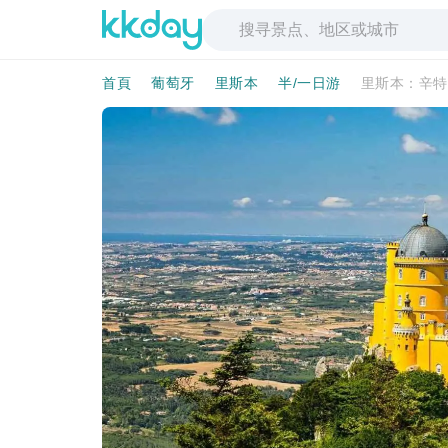
首頁
葡萄牙
里斯本
半/一日游
里斯本：辛特