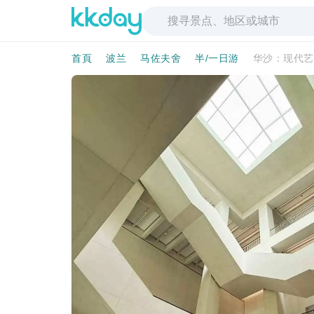
首頁
波兰
马佐夫舍
半/一日游
华沙：现代艺