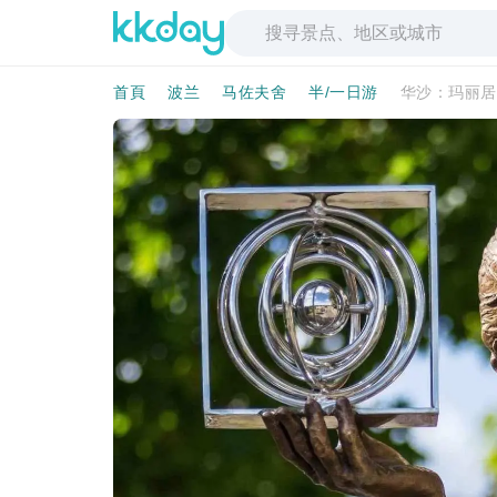
首頁
波兰
马佐夫舍
半/一日游
华沙：玛丽居