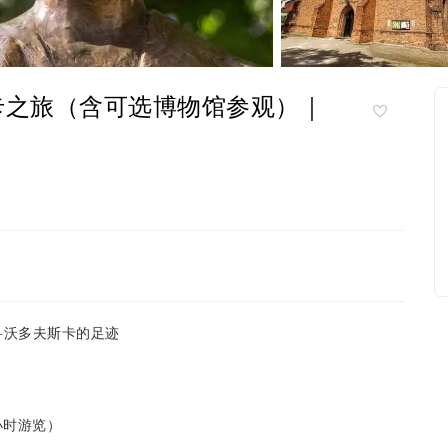
卡之旅（含可选博物馆参观）｜
科沃多夫斯卡的足迹
小时游览）