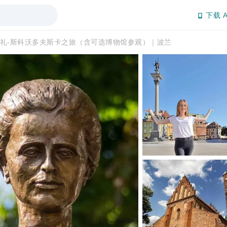
下载 A
礼-斯科沃多夫斯卡之旅（含可选博物馆参观）｜波兰