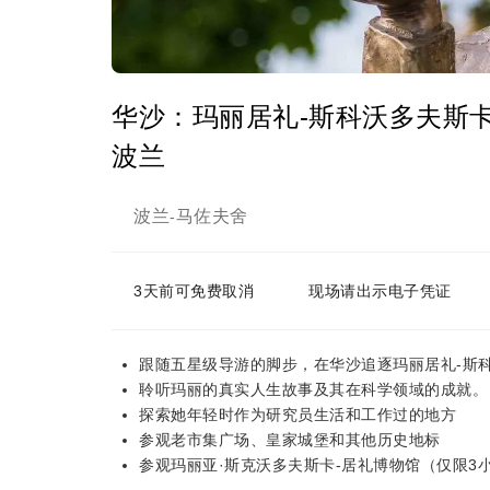
华沙：玛丽居礼-斯科沃多夫斯
波兰
波兰
马佐夫舍
-
3天前可免费取消
现场请出示电子凭证
跟随五星级导游的脚步，在华沙追逐玛丽居礼-斯
聆听玛丽的真实人生故事及其在科学领域的成就。
探索她年轻时作为研究员生活和工作过的地方
参观老市集广场、皇家城堡和其他历史地标
参观玛丽亚·斯克沃多夫斯卡-居礼博物馆（仅限3