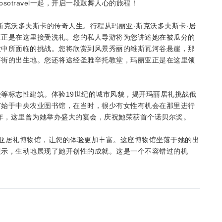
otravel一起，开启一段鼓舞人心的旅程！
斯克沃多夫斯卡的传奇人生。行程从玛丽亚·斯克沃多夫斯卡·居
亚正是在这里接受洗礼。您的私人导游将为您讲述她在被瓜分的
业中所面临的挑战。您将欣赏到风景秀丽的维斯瓦河谷悬崖，那
塔街的出生地。您还将途经圣雅辛托教堂，玛丽亚正是在这里领
等标志性建筑。体验19世纪的城市风貌，揭开玛丽居礼挑战俄
何始于中央农业图书馆，在当时，很少有女性有机会在那里进行
3年，这里曾为她举办盛大的宴会，庆祝她荣获首个诺贝尔奖。
亚居礼博物馆，让您的体验更加丰富。这座博物馆坐落于她的出
展示，生动地展现了她开创性的成就。这是一个不容错过的机