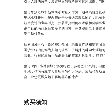
引人入胜的故事，透过玛丽的视角探索这座城市。与Ros
预订华沙老城和新城两小时私人导览，追寻玛丽居礼-
里纪念碑开始，纪念碑位于圣母访亲教堂附近，玛丽
波兰度过的童年时光，并著重介绍她在求学和科学事
是年轻的玛丽亚经常漫步的地方，并参观她位于弗雷
受了初领圣体。
探索旧城中心，途经华沙瓮城、老市集广场和皇家城堡
国沙皇统治的鲜为人知的故事。了解她的科学生涯如
实验。行程的最后一站是著名的布里斯托饭店，191
预订时间3小时的加长游览行程，参观位于华沙的玛丽
生地，馆内收藏了大量珍贵的个人物品、展品和互动
会，让您更深入地了解她非凡的遗产！
购买须知