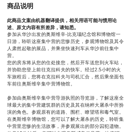
商品说明
此商品文案由机器翻译提供，相关用语可能与惯用论
述、原文内容有所差异，请知悉。
参加从华沙出发的奥斯维辛-比克瑙纪念馆和博物馆一
日游，聆听这座集中营的悲惨历史，参观博物馆及其令
人肃然起敬的展品，并乘坐快速列车从华沙前往集中
营。
您的房东将从您的住处接您，然后开车送您到火车站，
并协助您登上前往克拉科夫的快车。经过2.5小时的火
车旅程后，您将在克拉科夫与司机汇合，然后乘坐面包
车前往奥斯维辛集中营博物馆。
参加由奥斯维辛集中营导游执照的导览游，了解这座全
球最大的集中营建筑群的历史及其在纳粹大屠杀中所扮
演的角色。参观原有的道路、围栏、瞭望塔和毒气室。
在奥斯维辛博物馆，您可以了解大屠杀的历史，聆听集
中营里悲惨的生活故事，并参观展出的部分囚犯遗物。