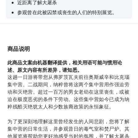
近距离了解大屠杀
参观曾在此被囚禁或丧生的人们的特别展览。
在知识渊博的导游带领下参观奥斯维辛-比克瑙集
中营纪念馆，这是一座联合国教科文组织世界遗
产。
商品说明
此商品文案由机器翻译提供，相关用语可能与惯用论
述、原文内容有所差异，请知悉。
这趟一日游将带您从弗罗茨瓦夫前往奥斯威辛和比克瑙
集中营。二战期间，纳粹曾将这两个集中营用作强迫劳
动和灭绝营。超过一百万的男女老幼在这里丧生，或被
迫在极度恶劣的条件下劳动。这些集中营如今已成为纳
粹残酷灭绝犹太人和少数族裔政策的永恒象征。
为了更深刻地理解这里曾经发生的人间悲剧，您将了解
集中营的日常生活，并参观昔日的毒气室和焚尸炉。其
他展览将帮助您更好地感受当时的氛围，并了解大屠杀