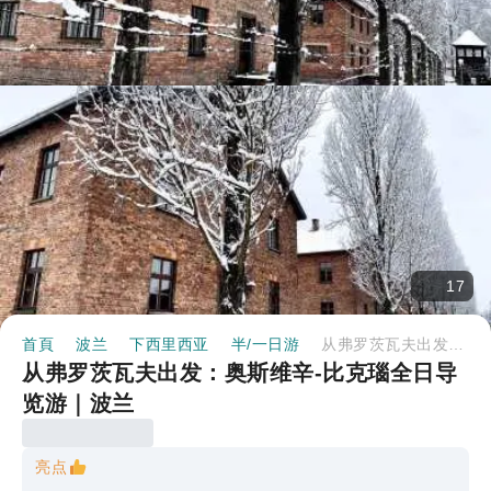
17
首頁
波兰
下西里西亚
半/一日游
从弗罗茨瓦夫出发：奥斯维辛-比克瑙全日导览游｜波兰
从弗罗茨瓦夫出发：奥斯维辛-比克瑙全日导
览游｜波兰
亮点