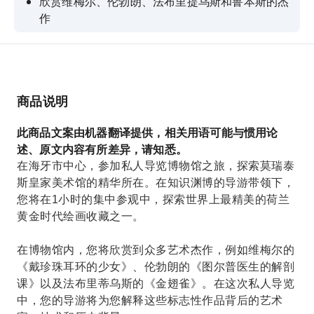
欣赏维梅尔、伦勃朗、法布里提乌斯和鲁本斯的杰
作
跟随博学的导游了解17世纪荷兰的艺术和文化。
近距离观赏《戴珍珠耳环的少女》、《解剖课》和
《金翅雀》。
商品说明
享受轻松、个人化的节奏，并有充足的时间提问。
此商品文案由机器翻译提供，相关用语可能与惯用论
述、原文内容有所差异，请知悉。
在海牙市中心，参加私人导览博物馆之旅，探索莫瑞泰
斯皇家美术馆的精华所在。在知识渊博的导游带领下，
您将在1小时的集中参观中，探索世界上最精美的荷兰
黄金时代绘画收藏之一。
在博物馆内，您将欣赏到众多艺术杰作，例如维梅尔的
《戴珍珠耳环的少女》、伦勃朗的《图尔普医生的解剖
课》以及法布里蒂乌斯的《金翅雀》。在这次私人导览
中，您的导游将为您解释这些标志性作品背后的艺术