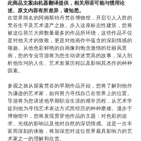
此商品文案由机器翻译提供，相关用语可能与惯用论
述、原文内容有所差异，请知悉。
在世界闻名的阿姆斯特丹梵谷博物馆，开启引人入胜的
梵谷生平及艺术遗产之旅。步入这座标志性建筑，您将
被这位荷兰大师数量最多的作品所环绕，这些作品不仅
是对他天才的致敬，更是对他画作中蕴含的深刻情感的
颂扬。从他色彩鲜艳的自画像到饱含激情的壮丽风景
画，您的专业导游将为您生动讲述梵高的故事，深入剖
析他坎坷的人生、艺术发展历程以及影响其杰作的种种
因素。
参观之旅从探索梵谷的早期作品开始，您将了解到他作
为谦逊的艺术家，如何努力寻找自己在世界上的位置。
导游将为您讲述他早期职业生涯的艰辛历程，从艺术学
徒到他为寻找艺术表达方式而经历的种种磨难。漫步于
博物馆中，您将发现贯穿他作品的主题：对色彩的追
求、光线的影响以及他对自然的深切情感。这是一次丰
富而深刻的体验，将加深您对这位世界最具影响力的艺
术家之一的理解和欣赏。