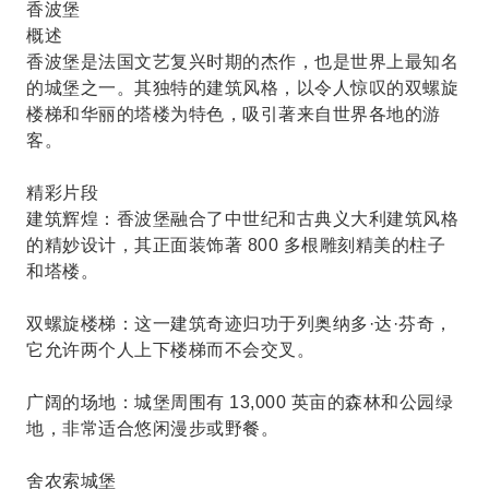
香波堡
概述
香波堡是法国文艺复兴时期的杰作，也是世界上最知名
的城堡之一。其独特的建筑风格，以令人惊叹的双螺旋
楼梯和​​华丽的塔楼为特色，吸引著来自世界各地的游
客。
精彩片段
建筑辉煌：香波堡融合了中世纪和古典义大利建筑风格
的精妙设计，其正面装饰著 800 多根雕刻精美的柱子
和塔楼。
双螺旋楼梯：这一建筑奇迹归功于列奥纳多·达·芬奇，
它允许两个人上下楼梯而不会交叉。
广阔的场地：城堡周围有 13,000 英亩的森林和公园绿
地，非常适合悠闲漫步或野餐。
舍农索城堡