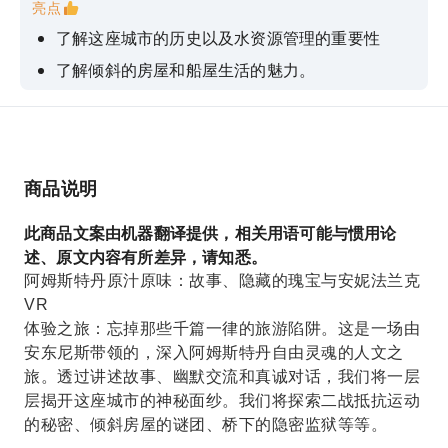
亮点
了解这座城市的历史以及水资源管理的重要性
了解倾斜的房屋和船屋生活的魅力。
了解荷兰教育体系如何为国家进步做出贡献。
从导游那里获取附近酒吧和餐厅的内幕消息和建议
在大屠杀纪念碑前缅怀先烈，并了解安妮·弗兰克
商品说明
在二战期间的经历。
此商品文案由机器翻译提供，相关用语可能与惯用论
述、原文内容有所差异，请知悉。
阿姆斯特丹原汁原味：故事、隐藏的瑰宝与安妮法兰克
VR
体验之旅：忘掉那些千篇一律的旅游陷阱。这是一场由
安东尼斯带领的，深入阿姆斯特丹自由灵魂的人文之
旅。透过讲述故事、幽默交流和真诚对话，我们将一层
层揭开这座城市的神秘面纱。我们将探索二战抵抗运动
的秘密、倾斜房屋的谜团、桥下的隐密监狱等等。