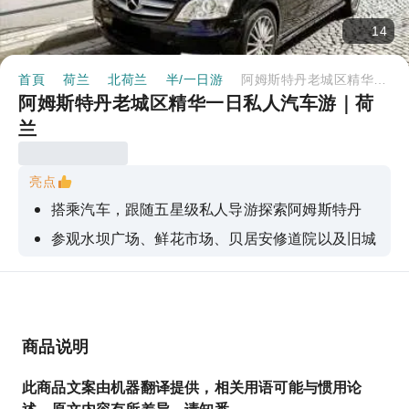
14
首頁
荷兰
北荷兰
半/一日游
阿姆斯特丹老城区精华一日私人汽车游｜荷兰
阿姆斯特丹老城区精华一日私人汽车游｜荷
兰
亮点
搭乘汽车，跟随五星级私人导游探索阿姆斯特丹
参观水坝广场、鲜花市场、贝居安修道院以及旧城
区的其他亮点
参观国立博物馆和圣尼古拉斯大教堂（仅限 6 小时
和 7 小时的游览行程）
登上阿姆斯特丹顶级360°观景台欣赏美景（仅限7
商品说明
小时游览）
此商品文案由机器翻译提供，相关用语可能与惯用论
享受景点间的私人专车接送服务