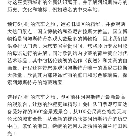
对这座美丽城市的全新认识离开，并了解阿姆斯特丹的
历史、文化和地标，例如著名的中央车站。
预订6小时的汽车之旅，饱览旧城区的精华，并参观两
大热门景点：国立博物馆和圣尼古拉斯大教堂。国立博
物馆是阿姆斯特丹参观人数最多的博物馆，因此我们提
供免排队门票，为您节省宝贵时间。您将聆听专家用您
的母语进行的讲解，同时欣赏馆内收藏的荷兰黄金时代
艺术珍品，其中包括伦勃朗的名作《夜巡》和梵高的自
画像。行程还将带您参观阿姆斯特丹唯一的圣尼古拉斯
大教堂，欣赏其内部装饰华丽的壁画和彩色玻璃窗。探
索阿姆斯特丹的隐藏瑰宝！
选择7小时的汽车之旅，即可前往阿姆斯特丹最新最高
的观景台，让您的旅程更加精彩！免排队门票即可直达
备受好评的360°全景观景台，从100公尺高空饱览无与
伦比的城市全景。从全新的视角欣赏阿姆斯特丹的历史
中心、繁忙的港口、蜿蜒的运河以及独特的荷兰圩田风
光！