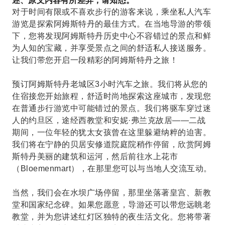
述、原文内容有所差异，请知悉。
对于时间有限或不喜欢步行的游客来说，乘坐私人汽车
游览是探索阿姆斯特丹的最佳方式。在当地导游的带领
下，您将发现阿姆斯特丹历史中心不容错过的景点和鲜
为人知的宝藏，并享受景点之间的舒适私人接送服务。
让我们带您开启一段精彩的阿姆斯特丹之旅！
预订阿姆斯特丹老城区3小时汽车之旅。我们将从您的
住宿接您开始旅程，舒适时尚地探索这座城市，发现您
在普通步行游览中可能错过的景点。我们将驱车穿过迷
人的约旦区，途经西教堂和安妮·弗兰克故居——二战
期间，一位年轻的犹太女孩曾在这里躲避纳粹的迫害。
我们将在宁静的贝居安修道院庭院稍作停留，欣赏阿姆
斯特丹美丽的建筑和运河，然后前往水上花市
（Bloemenmart），在那里您可以与当地人交流互动。
当然，我们会在水坝广场停留，那里坐落著皇宫、新教
堂和国家纪念碑。如果您愿意，导游还可以带您远眺老
教堂，并为您讲述红灯区独特的夜生活文化。您将带著