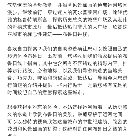
气势恢宏的圣母教堂，并沿著风景如画的迪弗运河悠闲
漫步。继续前行，穿过迷人的瓦尔普莱因广场，途经优
雅的格鲁特胡斯宫，探索历史悠久的城堡广场及其宏伟
的哥德式市政厅，最后抵达热闹非凡的大广场，欣赏这
座城市的标志性建筑——布鲁日钟楼。
喜欢自由探索？我们的自助游选项让您可以按照自己的
步调体验布鲁日。出发前，您将收到我们独家提供的布
鲁日线上指南，其中包含所有不容错过的精彩内容、推
荐步行路线、必游地标，以及我们导游精选的当地美
食、巧克力、啤酒和隐秘宝藏。抵达后，导游会为您进
行简短的介绍并提供一些内行贴士，之后您将有充足的
时间按照自己的意愿探索这座城市。
想要获得更难忘的体验，不妨选择运河游船，从历史悠
久的水道上欣赏布鲁日的美景。乘船穿梭于运河之间，
可以以独特的视角欣赏这座城市的中世纪建筑、隐密的
花园和风景如画的桥梁：这绝对是任何布鲁日之旅的亮