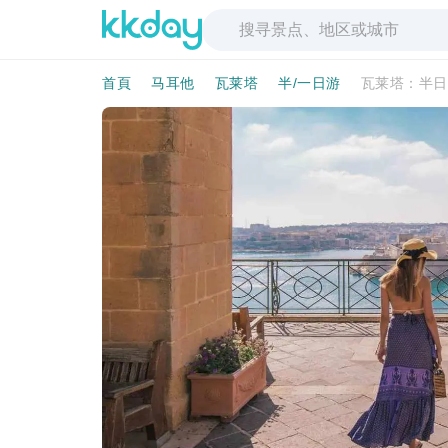
首頁
马耳他
瓦莱塔
半/一日游
瓦莱塔：半日