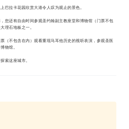
从上巴拉卡花园欣赏大港令人叹为观止的景色。
标，您还有自由时间参观圣约翰副主教座堂和博物馆（门票不包
嵌大理石地板之一。
门票（不包含在内）观看重现马耳他历史的视听表演，参观圣医
争博物馆。
行探索这座城市。