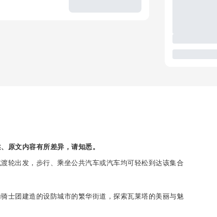
述、原文内容有所差异，请知悉。
或渡轮出发，步行、乘坐公共汽车或汽车均可轻松到达该集合
翰骑士团建造的设防城市的繁华街道，探索瓦莱塔的美丽与魅
。