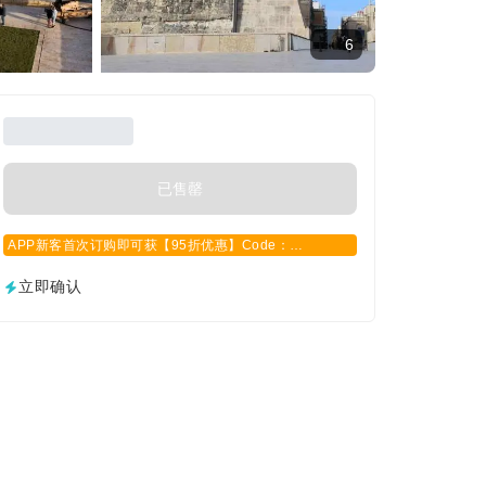
6
已售罄
APP新客首次订购即可获【95折优惠】Code：
APPCN2025
立即确认