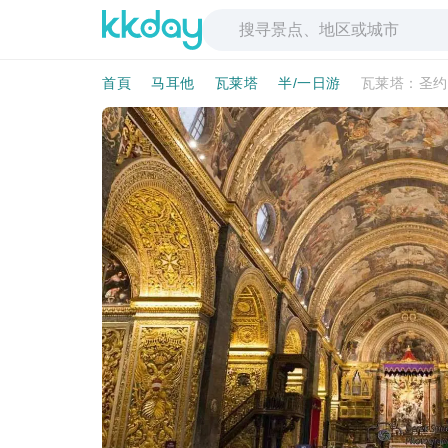
首頁
马耳他
瓦莱塔
半/一日游
瓦莱塔：圣约