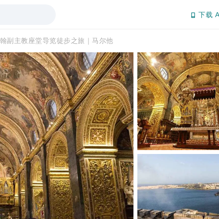
下载 A
翰副主教座堂导览徒步之旅｜马尔他