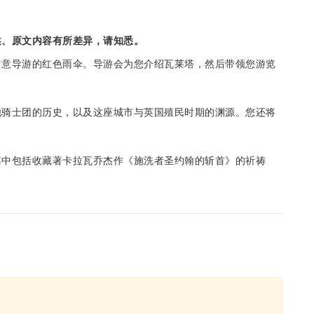
述、原文内容有所差异，请知悉。
留意导游的红色雨伞。导游会为您介绍瓦莱塔，然后带领您游览
。
他骑士团的历史，以及这座城市与英国殖民时期的渊源。您还将
其中包括收藏著卡拉瓦乔杰作《施洗者圣约翰的斩首》的祈祷