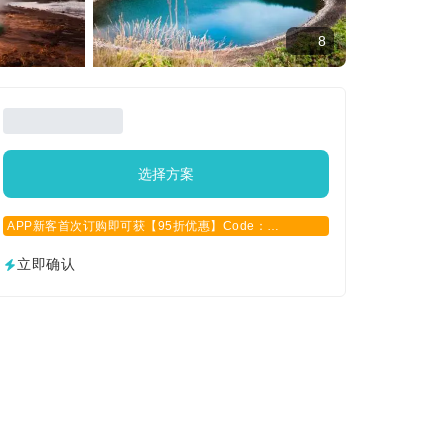
8
选择方案
APP新客首次订购即可获【95折优惠】Code：
APPCN2025
立即确认