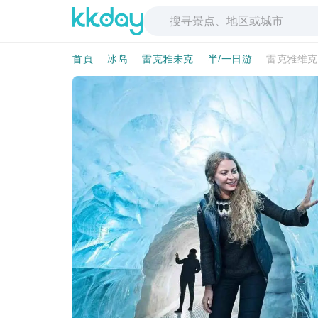
首頁
冰岛
雷克雅未克
半/一日游
雷克雅维克