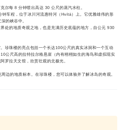
每 8 分钟喷出高达 30 公尺的蒸汽水柱。
7分钟车程，位于冰川河流惠特河（Hvítá）上。它优雅雄伟的形
尺深的峡谷中。
界处的地质奇观之地，也是充满历史底蕴的地方，自公元 930
。珍珠楼的亮点包括一个长达100公尺的真实冰洞和一个互动
10公尺高的拉特拉尔格悬崖（内有栩栩如生的海鸟和虚拟现实
观阿罗拉天文馆，欣赏壮观的北极光。
未克周边的地质标本。在珍珠楼，您可以体验并了解冰岛的奇观。