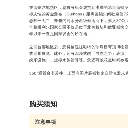
在盖锡尔地热区，您将有机会观赏到沸腾的温泉斯特罗克尔
标志性的黄金瀑布（Gullfoss）距离盖锡尔间歇泉仅
态独一无二，奔腾的河水分两级倾泻而下，落入32公
辛格维利尔国家公园不仅是位于北美板块和欧亚板块交
年以来一直是国家议会的所在地。
返回首都地区后，您将被送往独特的珍珠楼穹顶博物馆
式冰川展览。此外，还有沉浸式的「自然之力」表演、
娱乐设施）、虚拟水族馆等等。您还可以花点时间参
360°观景台非常棒，上面有图片展板和来自雷克雅
购买须知
注意事项