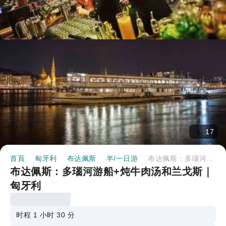
17
首頁
匈牙利
布达佩斯
半/一日游
布达佩斯：多瑙河游船+炖牛肉汤和兰戈斯｜匈牙利
布达佩斯：多瑙河游船+炖牛肉汤和兰戈斯｜
匈牙利
时程 1 小时 30 分