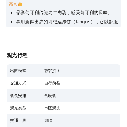
亮点
品尝匈牙利传统炖牛肉汤，感受匈牙利的风味。
享用新鲜出炉的阿根廷炸饼（lángos），它以酥脆
的口感和浓郁的风味而闻名。
滑过这座城市最具代表性的地标，包括国会大厦。
在多瑙河上巡游时，您可以放松身心，聆听船上现
场演奏的音乐。
观光行程
搭乘90分钟的游船，从独特的视角体验布达佩斯。
出圑模式
散客拼团
交通方式
自行前往
餐食安排
含晚餐
观光类型
市区观光
交通工具
游船