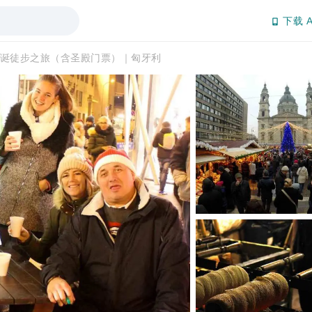
下载 A
诞徒步之旅（含圣殿门票）｜匈牙利