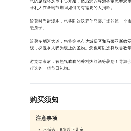
您的旅程将从市中心开始，然后您的导游将带您参观
牙利人在圣诞节期间如何向有需要的人捐款。
沿著时尚街漫步，您将到达沃罗什马蒂广场的第一个
暖身子。
沿著多瑙河大道，您将饱览布达城堡区和马蒂亚斯教
观，探视令人叹为观止的圣物。您也可以选择欣赏教
游览结束后，有热气腾腾的香料热红酒等著您！导游
行选购一些节日礼物。
购买须知
注意事项
不适合：6岁以下儿童