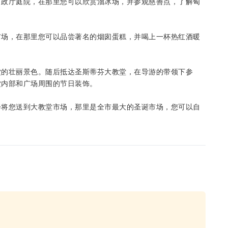
市政厅庭院，在那里您可以欣赏溜冰场，并参观慈善点，了解匈
市场，在那里您可以品尝著名的烟囱蛋糕，并喝上一杯热红酒暖
堂的壮丽景色。随后抵达圣斯蒂芬大教堂，在导游的带领下参
堂内部和广场周围的节日装饰。
会将您送到大教堂市场，那里是全市最大的圣诞市场，您可以自