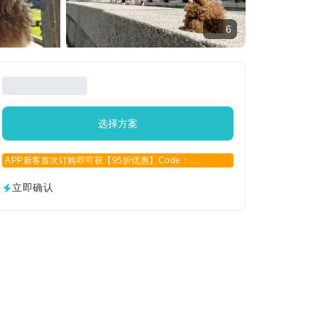
6
选择方案
APP新客首次订购即可获【95折优惠】Code：
APPCN2025
立即确认