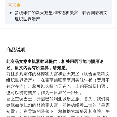
亮点
参观雄伟的新天鹅堡和林德霍夫宫－联合国教科文
组织世界遗产
探访路德维希的童年故居霍亨施旺高
从导游或语音导览中了解每个转弯处的历史。
搭乘舒适的巴士，向导游购买门票，即可探索城
商品说明
堡。
从玛莉恩桥上饱览壮丽景色。
此商品文案由机器翻译提供，相关用语可能与惯用论
述、原文内容有所差异，请知悉。
前往参观宏伟的林德霍夫宫和新天鹅堡（联合国教科文
组织世界遗产）。在霍亨施旺高享用美味午餐（费用不
包含在内）。您可以选择当天在巴士上购买城堡门票，
也可以提前购买，作为一日游的一部分。
登上空调巴士，开启巴伐利亚城堡之旅。首先，我们将
参观如梦似幻的林德霍夫宫，即路德维希二世的「皇家
别墅」。在导游的带领下，您将探索城堡及其庭院。午