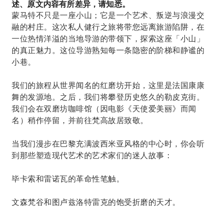
述、原文内容有所差异，请知悉。
蒙马特不只是一座小山；它是一个艺术、叛逆与浪漫交
融的村庄。这次私人健行之旅将带您远离旅游陷阱，在
一位热情洋溢的当地导游的带领下，探索这座「小山」
的真正魅力。这位导游熟知每一条隐密的阶梯和静谧的
小巷。
我们的旅程从世界闻名的红磨坊开始，这里是法国康康
舞的发源地。之后，我们将攀登历史悠久的勒皮克街。
我们会在双磨坊咖啡馆（因电影《天使爱美丽》而闻
名）稍作停留，并前往梵高故居致敬。
当我们漫步在巴黎充满波西米亚风格的中心时，你会听
到那些塑造现代艺术的艺术家们的迷人故事：
毕卡索和雷诺瓦的革命性笔触。
文森梵谷和图卢兹洛特雷克的饱受折磨的天才。