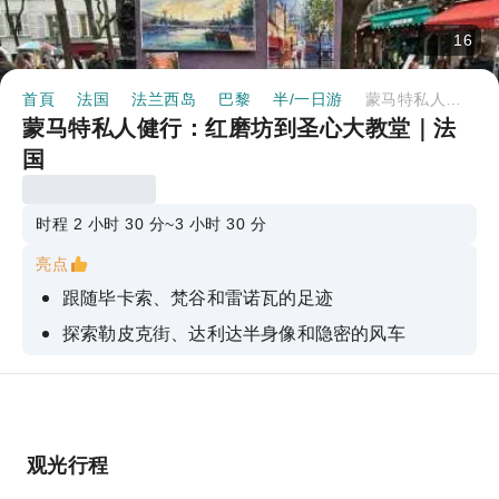
16
首頁
法国
法兰西岛
巴黎
半/一日游
蒙马特私人健行：红磨坊到圣心大教堂｜法国
蒙马特私人健行：红磨坊到圣心大教堂｜法
国
时程 2 小时 30 分~3 小时 30 分
亮点
跟随毕卡索、梵谷和雷诺瓦的足迹
探索勒皮克街、达利达半身像和隐密的风车
感受传奇的红磨坊和法国康康舞的魅力
从圣心大教堂欣赏全景
从圣心大教堂欣赏令人惊叹的全景
观光行程