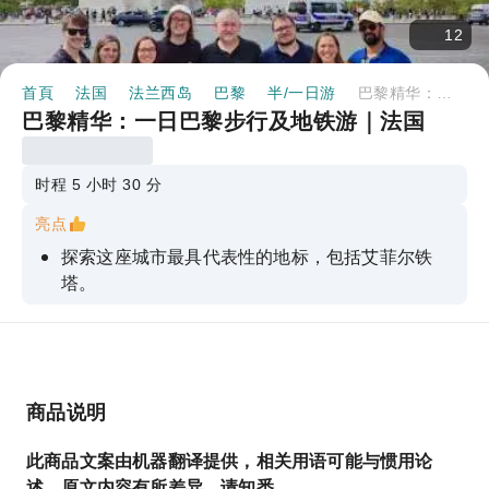
12
首頁
法国
法兰西岛
巴黎
半/一日游
巴黎精华：一日巴黎步行及地铁游｜法国
巴黎精华：一日巴黎步行及地铁游｜法国
时程 5 小时 30 分
亮点
探索这座城市最具代表性的地标，包括艾菲尔铁
塔。
参观巴黎圣母院、罗浮宫、凯旋门和先贤祠。
漫步于圣日耳曼德佩迷人的街区
从导游那里了解这座城市的历史和文化。
商品说明
您可以稍作停留，享用一份法式薄饼（费用不包含
在餐费中）或其他巴黎美食。
此商品文案由机器翻译提供，相关用语可能与惯用论
述、原文内容有所差异，请知悉。