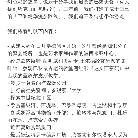
幻色彩的故事，也乐于分享我们最爱的巴黎美食（有人
提到巧克力面包吗？）。三年前，我们打造了属于自己
的「巴黎精华漫步路线」。我们迫不及待想带你游览！
我们将看到以下内容：
- 从迷人的圣日耳曼德佩区开始，这里曾经是知识分子
的聚会场所，也是艺术家和作家的波西米亚中心。
- 经过欧内斯特·海明威和奥斯卡·王尔德经常光顾的咖
啡馆，参观巴黎最古老的教堂遗址和《达文西密码》中
出现的圣叙尔皮斯教堂。
- 漫步于著名的卢森堡公园。
- 步行前往先贤祠，参观索邦大学
- 探索中世纪拉丁区
- 欣赏塞纳河、西堤岛、巴黎圣母院、古监狱和市政厅
- 参观罗浮宫博物馆（外部）、旋转木马凯旋门、杜乐
丽花园、卢克索方尖碑
- 近距离欣赏凯旋门
- 最后抵达特罗卡德罗广场，欣赏艾菲尔铁塔令人叹为