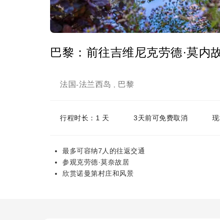
巴黎：前往吉维尼克劳德·莫内
法国
法兰西岛
巴黎
-
,
行程时长：1 天
3天前可免费取消
现
最多可容纳7人的往返交通
参观克劳德·莫奈故居
欣赏诺曼第村庄和风景