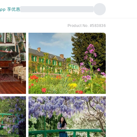
pp 享优惠
Product No. #583836