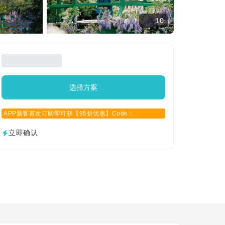
10
选择方案
APP新客首次订购即可获【95折优惠】Code：
APPCN2025
立即确认