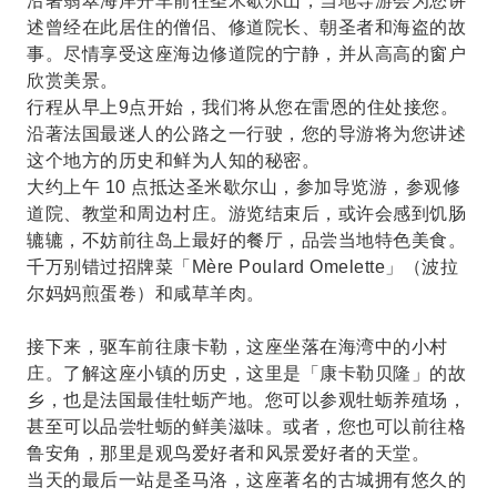
沿著翡翠海岸开车前往圣米歇尔山，当地导游会为您讲
述曾经在此居住的僧侣、修道院长、朝圣者和海盗的故
事。尽情享受这座海边修道院的宁静，并从高高的窗户
欣赏美景。
行程从早上9点开始，我们将从您在雷恩的住处接您。
沿著法国最迷人的公路之一行驶，您的导游将为您讲述
这个地方的历史和鲜为人知的秘密。
大约上午 10 点抵达圣米歇尔山，参加导览游，参观修
道院、教堂和周边村庄。游览结束后，或许会感到饥肠
辘辘，不妨前往岛上最好的餐厅，品尝当地特色美食。
千万别错过招牌菜「Mère Poulard Omelette」（波拉
尔妈妈煎蛋卷）和咸草羊肉。
接下来，驱车前往康卡勒，这座坐落在海湾中的小村
庄。了解这座小镇的历史，这里是「康卡勒贝隆」的故
乡，也是法国最佳牡蛎产地。您可以参观牡蛎养殖场，
甚至可以品尝牡蛎的鲜美滋味。或者，您也可以前往格
鲁安角，那里是观鸟爱好者和风景爱好者的天堂。
当天的最后一站是圣马洛，这座著名的古城拥有悠久的