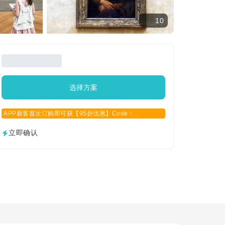
10
选择方案
APP新客首次订购即可获【95折优惠】Code：
APPCN2025
立即确认